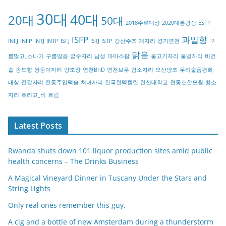
g
30대
40대
20대
o
50대
2018주료대상
2020대통령상
ESFP
r
ISFP
과일향
INFJ
INFP
INTJ
INTP
ISFJ
ISTJ
ISTP
강산주조
게자리
경기연천
구
y
맑음
름많고_소나기
구름많음
궁수자리
남성
마마스팜
물고기자리
물병자리
비건
술
송도향
쌍둥이자리
양조장
연천BnD
연천브루
염소자리
오산양조
우리술품평회
대상
전갈자리
전통주입덕술
처녀자리
한국현멕켈란
한신대학교
협동조합모월
황소
자리
흐리고_비
흐림
Latest Posts
Rwanda shuts down 101 liquor production sites amid public
health concerns – The Drinks Business
A Magical Vineyard Dinner in Tuscany Under the Stars and
String Lights
Only real ones remember this guy.
A cig and a bottle of new Amsterdam during a thunderstorm