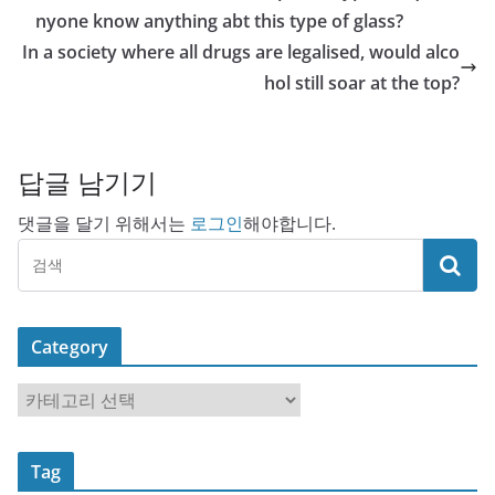
nyone know anything abt this type of glass?
In a society where all drugs are legalised, would alco
hol still soar at the top?
답글 남기기
댓글을 달기 위해서는
로그인
해야합니다.
Category
C
a
t
Tag
e