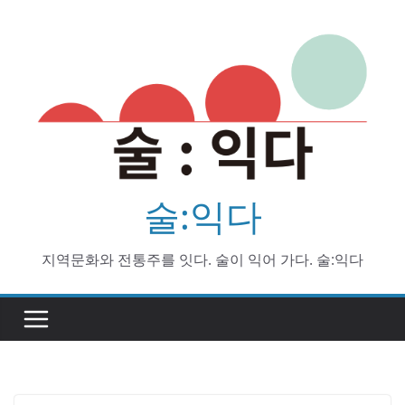
Skip
to
content
술:익다
지역문화와 전통주를 잇다. 술이 익어 가다. 술:익다