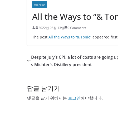
RSSFEED
All the Ways to “& Ton
2022년 08월 13일
0 Comments
The post
All the Ways to “& Tonic”
appeared firs
Despite July’s CPI, a lot of costs are going u
s Michter’s Distillery president
답글 남기기
댓글을 달기 위해서는
로그인
해야합니다.