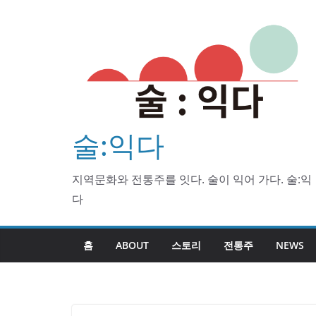
Skip
to
content
술:익다
지역문화와 전통주를 잇다. 술이 익어 가다. 술:익
다
홈
ABOUT
스토리
전통주
NEWS