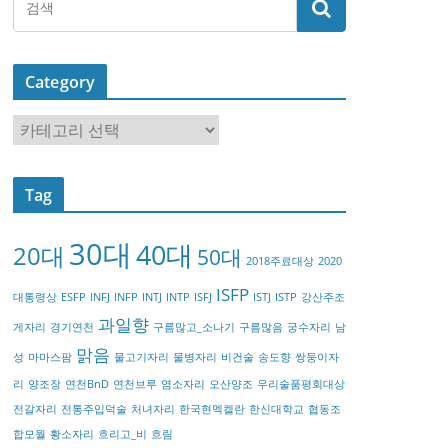
Category
C
a
t
Tag
e
g
30대
40대
20대
o
50대
2018주료대상
2020
r
ISFP
대통령상
ESFP
INFJ
INFP
INTJ
INTP
ISFJ
ISTJ
ISTP
강산주조
y
과일향
게자리
경기연천
구름많고_소나기
구름많음
궁수자리
남
맑음
성
마마스팜
물고기자리
물병자리
비건술
송도향
쌍둥이자
리
양조장
연천BnD
연천브루
염소자리
오산양조
우리술품평회대상
전갈자리
전통주입덕술
처녀자리
한국현멕켈란
한신대학교
협동조
합모월
황소자리
흐리고_비
흐림