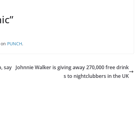
ic”
t on
PUNCH
.
p, say
Johnnie Walker is giving away 270,000 free drink
s to nightclubbers in the UK