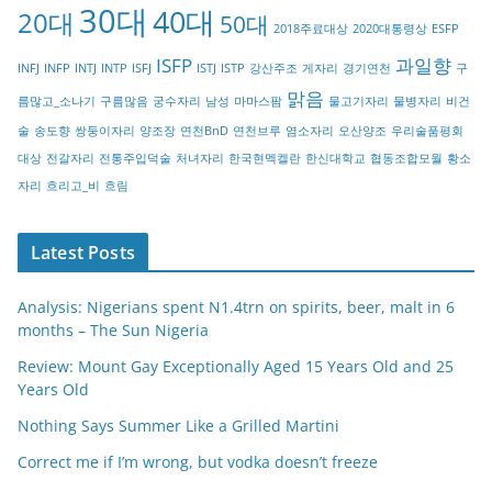
30대
40대
20대
o
50대
2018주료대상
2020대통령상
ESFP
r
ISFP
과일향
INFJ
INFP
INTJ
INTP
ISFJ
ISTJ
ISTP
강산주조
게자리
경기연천
구
y
맑음
름많고_소나기
구름많음
궁수자리
남성
마마스팜
물고기자리
물병자리
비건
술
송도향
쌍둥이자리
양조장
연천BnD
연천브루
염소자리
오산양조
우리술품평회
대상
전갈자리
전통주입덕술
처녀자리
한국현멕켈란
한신대학교
협동조합모월
황소
자리
흐리고_비
흐림
Latest Posts
Analysis: Nigerians spent N1.4trn on spirits, beer, malt in 6
months – The Sun Nigeria
Review: Mount Gay Exceptionally Aged 15 Years Old and 25
Years Old
Nothing Says Summer Like a Grilled Martini
Correct me if I’m wrong, but vodka doesn’t freeze