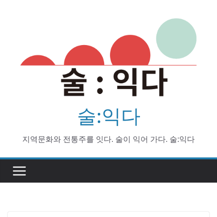
Skip
to
content
술:익다
지역문화와 전통주를 잇다. 술이 익어 가다. 술:익다