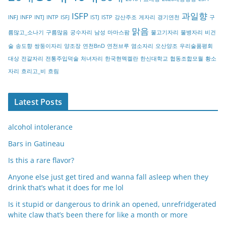
r
ISFP
과일향
INFJ
INFP
INTJ
INTP
ISFJ
ISTJ
ISTP
강산주조
게자리
경기연천
구
y
맑음
름많고_소나기
구름많음
궁수자리
남성
마마스팜
물고기자리
물병자리
비건
술
송도향
쌍둥이자리
양조장
연천BnD
연천브루
염소자리
오산양조
우리술품평회
대상
전갈자리
전통주입덕술
처녀자리
한국현멕켈란
한신대학교
협동조합모월
황소
자리
흐리고_비
흐림
Latest Posts
alcohol intolerance
Bars in Gatineau
Is this a rare flavor?
Anyone else just get tired and wanna fall asleep when they
drink that’s what it does for me lol
Is it stupid or dangerous to drink an opened, unrefridgerated
white claw that’s been there for like a month or more