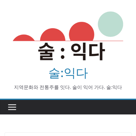
Skip
to
content
술:익다
지역문화와 전통주를 잇다. 술이 익어 가다. 술:익다