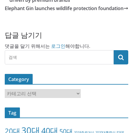
Elephant Gin launches wildlife protection foundation
답글 남기기
댓글을 달기 위해서는
로그인
해야합니다.
Category
C
a
t
Tag
e
g
30대
40대
20대
o
50대
2018주료대상
2020대통령상
ESFP