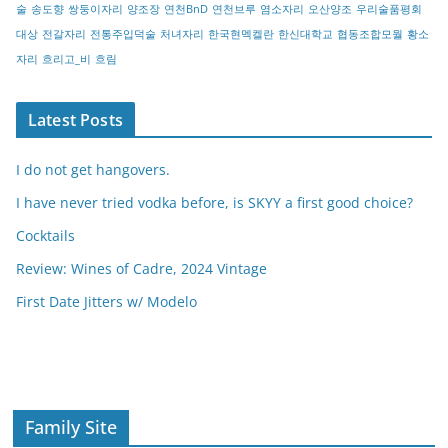
술
송도향
쌍둥이자리
양조장
연천BnD
연천브루
염소자리
오산양조
우리술품평회
대상
전갈자리
전통주입덕술
처녀자리
한국현멕켈란
한신대학교
협동조합모월
황소
자리
흐리고_비
흐림
Latest Posts
I do not get hangovers.
I have never tried vodka before, is SKYY a first good choice?
Cocktails
Review: Wines of Cadre, 2024 Vintage
First Date Jitters w/ Modelo
Family Site