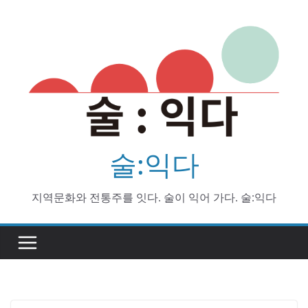
Skip
to
content
술:익다
지역문화와 전통주를 잇다. 술이 익어 가다. 술:익다