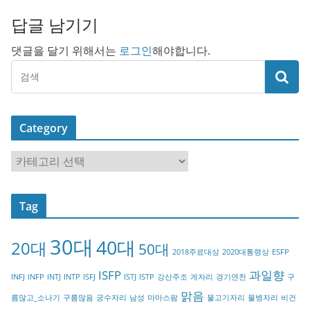
답글 남기기
댓글을 달기 위해서는
로그인
해야합니다.
Category
C
a
t
Tag
e
g
30대
40대
20대
o
50대
2018주료대상
2020대통령상
ESFP
r
ISFP
과일향
INFJ
INFP
INTJ
INTP
ISFJ
ISTJ
ISTP
강산주조
게자리
경기연천
구
y
맑음
름많고_소나기
구름많음
궁수자리
남성
마마스팜
물고기자리
물병자리
비건