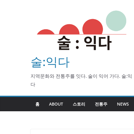
Skip
to
content
술:익다
지역문화와 전통주를 잇다. 술이 익어 가다. 술:익
다
홈
ABOUT
스토리
전통주
NEWS