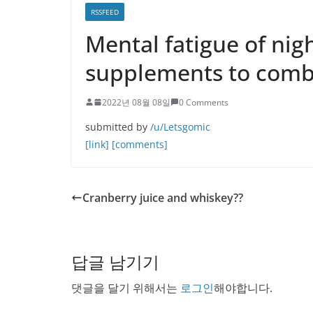
RSSFEED
Mental fatigue of nigh
supplements to comb
2022년 08월 08일
0 Comments
submitted by
/u/Letsgomic
[link]
[comments]
Cranberry juice and whiskey??
답글 남기기
댓글을 달기 위해서는
로그인
해야합니다.