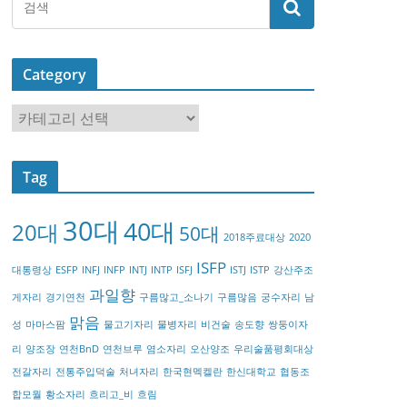
Category
C
a
t
Tag
e
g
30대
40대
20대
o
50대
2018주료대상
2020
r
ISFP
대통령상
ESFP
INFJ
INFP
INTJ
INTP
ISFJ
ISTJ
ISTP
강산주조
y
과일향
게자리
경기연천
구름많고_소나기
구름많음
궁수자리
남
맑음
성
마마스팜
물고기자리
물병자리
비건술
송도향
쌍둥이자
리
양조장
연천BnD
연천브루
염소자리
오산양조
우리술품평회대상
전갈자리
전통주입덕술
처녀자리
한국현멕켈란
한신대학교
협동조
합모월
황소자리
흐리고_비
흐림