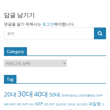
답글 남기기
댓글을 달기 위해서는
로그인
해야합니다.
Category
C
a
t
Tag
e
g
30대
40대
20대
o
50대
2018주료대상
2020대통령상
ESFP
r
ISFP
과일향
INFJ
INFP
INTJ
INTP
ISFJ
ISTJ
ISTP
강산주조
게자리
경기연천
구
y