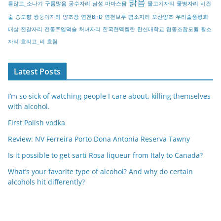
맑음
름많고_소나기
구름많음
궁수자리
남성
마마스팜
물고기자리
물병자리
비건
술
송도향
쌍둥이자리
양조장
연천BnD
연천브루
염소자리
오산양조
우리술품평회
대상
전갈자리
전통주입덕술
처녀자리
한국현멕켈란
한신대학교
협동조합모월
황소
자리
흐리고_비
흐림
Latest Posts
I’m so sick of watching people I care about, killing themselves
with alcohol.
First Polish vodka
Review: NV Ferreira Porto Dona Antonia Reserva Tawny
Is it possible to get sarti Rosa liqueur from Italy to Canada?
What’s your favorite type of alcohol? And why do certain
alcohols hit differently?