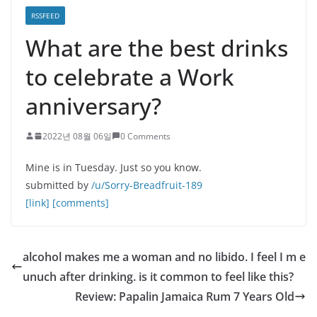
RSSFEED
What are the best drinks
to celebrate a Work
anniversary?
2022년 08월 06일
0 Comments
Mine is in Tuesday. Just so you know.
submitted by
/u/Sorry-Breadfruit-189
[link]
[comments]
alcohol makes me a woman and no libido. I feel I m e
unuch after drinking. is it common to feel like this?
Review: Papalin Jamaica Rum 7 Years Old