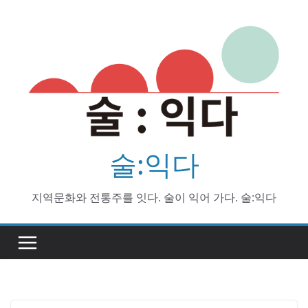
Skip
to
content
술:익다
지역문화와 전통주를 잇다. 술이 익어 가다. 술:익다