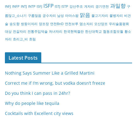
r
ISFP
과일향
INFJ
INFP
INTJ
INTP
ISFJ
ISTJ
ISTP
강산주조
게자리
경기연천
구
y
맑음
름많고_소나기
구름많음
궁수자리
남성
마마스팜
물고기자리
물병자리
비건
술
송도향
쌍둥이자리
양조장
연천BnD
연천브루
염소자리
오산양조
우리술품평회
대상
전갈자리
전통주입덕술
처녀자리
한국현멕켈란
한신대학교
협동조합모월
황소
자리
흐리고_비
흐림
Latest Posts
Nothing Says Summer Like a Grilled Martini
Correct me if I’m wrong, but vodka doesn’t freeze
Do you think I can pass in 24hr?
Why do people like tequila
Cocktails with Excellent city views