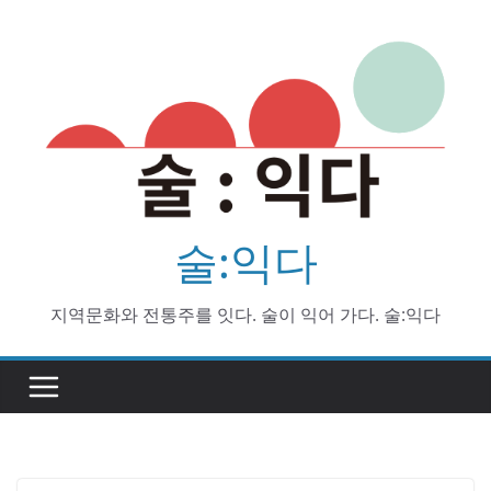
Skip
to
content
술:익다
지역문화와 전통주를 잇다. 술이 익어 가다. 술:익다