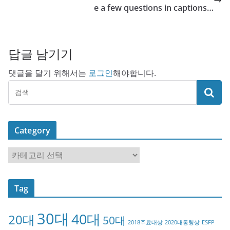
e a few questions in captions…
답글 남기기
댓글을 달기 위해서는
로그인
해야합니다.
Category
C
a
t
Tag
e
g
30대
40대
20대
o
50대
2018주료대상
2020대통령상
ESFP