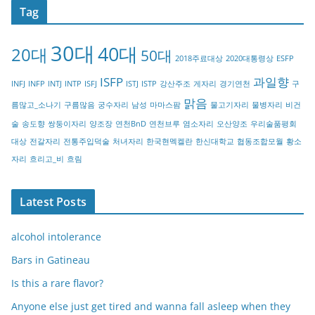
Tag
e
g
30대
40대
20대
o
50대
2018주료대상
2020대통령상
ESFP
r
ISFP
과일향
INFJ
INFP
INTJ
INTP
ISFJ
ISTJ
ISTP
강산주조
게자리
경기연천
구
y
맑음
름많고_소나기
구름많음
궁수자리
남성
마마스팜
물고기자리
물병자리
비건
술
송도향
쌍둥이자리
양조장
연천BnD
연천브루
염소자리
오산양조
우리술품평회
대상
전갈자리
전통주입덕술
처녀자리
한국현멕켈란
한신대학교
협동조합모월
황소
자리
흐리고_비
흐림
Latest Posts
alcohol intolerance
Bars in Gatineau
Is this a rare flavor?
Anyone else just get tired and wanna fall asleep when they