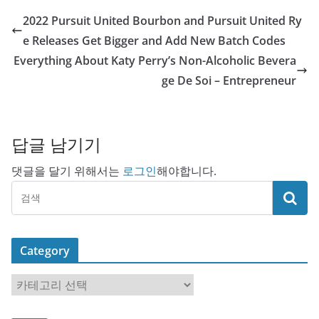
2022 Pursuit United Bourbon and Pursuit United Ry
e Releases Get Bigger and Add New Batch Codes
Everything About Katy Perry’s Non-Alcoholic Bevera
ge De Soi – Entrepreneur
답글 남기기
댓글을 달기 위해서는
로그인
해야합니다.
Category
C
a
t