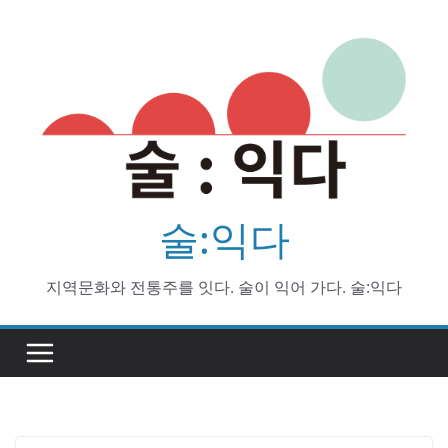
Skip
to
content
술:익다
지역문화와 전통주를 잇다. 술이 익어 가다. 술:익다