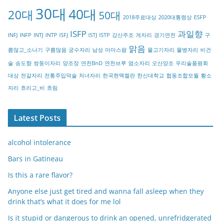
g
30대
40대
20대
o
50대
2018주료대상
2020대통령상
ESFP
r
ISFP
과일향
INFJ
INFP
INTJ
INTP
ISFJ
ISTJ
ISTP
강산주조
게자리
경기연천
구
y
맑음
름많고_소나기
구름많음
궁수자리
남성
마마스팜
물고기자리
물병자리
비건
술
송도향
쌍둥이자리
양조장
연천BnD
연천브루
염소자리
오산양조
우리술품평회
대상
전갈자리
전통주입덕술
처녀자리
한국현멕켈란
한신대학교
협동조합모월
황소
자리
흐리고_비
흐림
Latest Posts
alcohol intolerance
Bars in Gatineau
Is this a rare flavor?
Anyone else just get tired and wanna fall asleep when they
drink that’s what it does for me lol
Is it stupid or dangerous to drink an opened, unrefridgerated