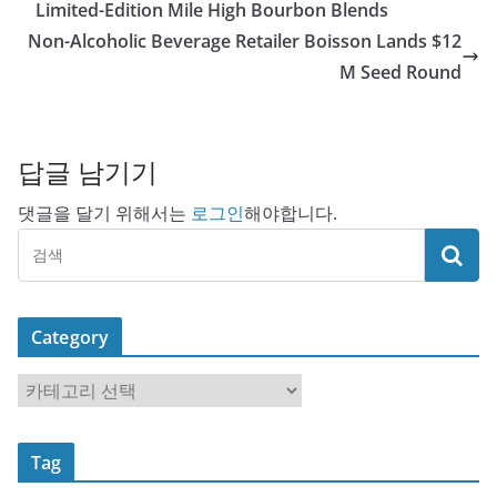
Limited-Edition Mile High Bourbon Blends
Non-Alcoholic Beverage Retailer Boisson Lands $12
M Seed Round
답글 남기기
댓글을 달기 위해서는
로그인
해야합니다.
Category
C
a
t
Tag
e