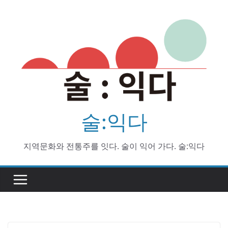
Skip
to
content
술:익다
지역문화와 전통주를 잇다. 술이 익어 가다. 술:익다