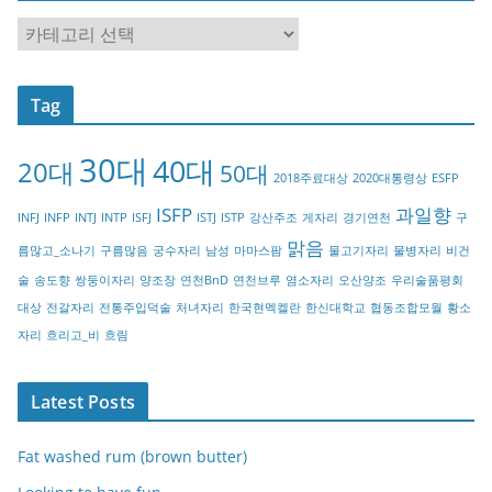
C
a
t
Tag
e
g
30대
40대
20대
o
50대
2018주료대상
2020대통령상
ESFP
r
ISFP
과일향
INFJ
INFP
INTJ
INTP
ISFJ
ISTJ
ISTP
강산주조
게자리
경기연천
구
y
맑음
름많고_소나기
구름많음
궁수자리
남성
마마스팜
물고기자리
물병자리
비건
술
송도향
쌍둥이자리
양조장
연천BnD
연천브루
염소자리
오산양조
우리술품평회
대상
전갈자리
전통주입덕술
처녀자리
한국현멕켈란
한신대학교
협동조합모월
황소
자리
흐리고_비
흐림
Latest Posts
Fat washed rum (brown butter)