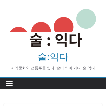
Skip
to
content
술:익다
지역문화와 전통주를 잇다. 술이 익어 가다. 술:익다